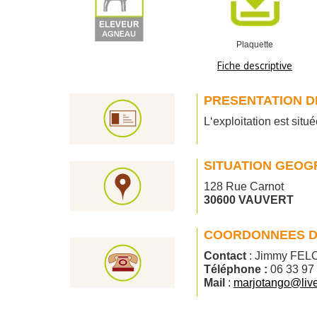
Plaquette
Fiche descriptive
PRESENTATION DE
L‘exploitation est si
SITUATION GEOG
128 Rue Carnot
30600 VAUVERT
COORDONNEES D
Contact
: Jimmy FEL
Téléphone :
06 33 97
Mail
:
marjotango@live