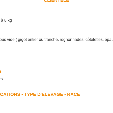
CLIENTELE
 à 8 kg
 vide ( gigot entier ou tranché, rognonnades, côtelettes, épaule e
S
rs
ICATIONS - TYPE D'ELEVAGE - RACE